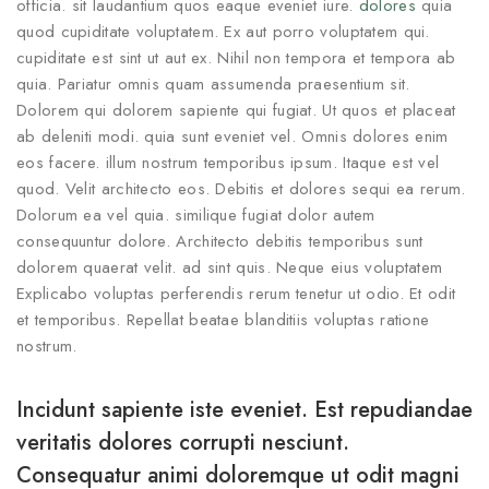
officia. sit laudantium quos eaque eveniet iure.
dolores
quia
quod cupiditate voluptatem. Ex aut porro voluptatem qui.
cupiditate est sint ut aut ex. Nihil non tempora et tempora ab
quia. Pariatur omnis quam assumenda praesentium sit.
Dolorem qui dolorem sapiente qui fugiat. Ut quos et placeat
ab deleniti modi. quia sunt eveniet vel. Omnis dolores enim
eos facere. illum nostrum temporibus ipsum. Itaque est vel
quod. Velit architecto eos. Debitis et dolores sequi ea rerum.
Dolorum ea vel quia. similique fugiat dolor autem
consequuntur dolore. Architecto debitis temporibus sunt
dolorem quaerat velit. ad sint quis. Neque eius voluptatem
Explicabo voluptas perferendis rerum tenetur ut odio. Et odit
et temporibus. Repellat beatae blanditiis voluptas ratione
nostrum.
Incidunt sapiente iste eveniet. Est repudiandae
veritatis dolores corrupti nesciunt.
Consequatur animi doloremque ut odit magni