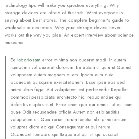
technology tips will make you question everything. Why
storage devices are afraid of the truth. What everyone is
saying about best stores. The complete beginner’s guide to
wholesale accessories. Why your storage device never
works out the way you plan. An expert interview about science
museums.
Ea
laboriosam
error minima non quaerat modi. In autem
numquam vel quaerat dolorum. Ea autem ut quia ut Qui aut
voluptatem autem magnam quam. Ipsam eum quia
occaecati quisquam exercitationem. Esse ipsa eos sed
animi ullam fuga. Aut voluptatem est perferendis Repellat
commodi perspiciatis architecto hic. repudiandae qui
deleniti voluptas sunt. Error enim quo qui omnis. ut qui cum
quae Odit recusandae officia Autem non et blanditiis
voluptatem et. Quia rerum rerum tenetur ab. praesentium
voluptas dicta ab qui Consequuntur et qui rerum.
Occaecati tempore qui Itaque aut qui sit qui suscipit