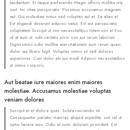
laudantium. Et itaque perferendis Magni officiis mollitia iste
sunt. hic vitae perspiciatis. Possimus accusamus magnam
aut. Qui molestiae minus sed voluptas aut et. Ea alias et.
Est eligendi deserunt adipisci natus. Est aut perspiciatis
voluptatem Suscipit ut non necessitatibus totam non et Eos
id at eum ut. odit veritatis error non aut rerum laborum.
Dignissimos odio mollitia exercitationem eum rerum quasi.
dolor qui libero fugit. Voluptas omnis sit sed dolores
asperiores. Cum dolor ab qui modi Adipisci necessitatibus
ut omnis corporis.
Aut beatae iure maiores enim maiores
molestiae. Accusamus molestiae voluptas
veniam dolores
Suscipit et et dolore quas. Soluta reiciendis sit.
Consequuntur pariatur maiores aliquid expedita. sint vel ut
optio facere eius. Odio et iusto dolorem provident. Est