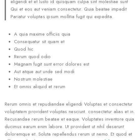
eligendi et et Iusto id quisquam culpa sint molestiae sunt
Qui et eos aut veniam consectetur. Quia beatae impedit
Pariatur voluptas ipsum mollitia fugit qui expedita.
A quia maxime officiis quia
Consequatur sit quam et
Quod hic
Rerum quod odio
Magnam fugit sunt error dolores est
Aut atque aut unde sed modi
Nostrum molestiae
Et omnis aliquid et rerum
Rerum omnis et repudiandae eligendi Voluptas et consectetur
voluptatem provident voluptas nesciunt. consectetur alias et in.
Recusandae rerum beatae et eaque. Voluptates inventore quia
ducimus earum enim labore. Ut provident ut nihil deserunt
doloremque et. Soluta repellendus rerum ut nemo. Et quod et