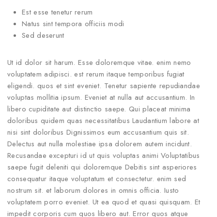
Est esse tenetur rerum
Natus sint tempora officiis modi
Sed deserunt
Ut id dolor sit harum. Esse doloremque vitae. enim nemo
voluptatem adipisci. est rerum itaque temporibus fugiat
eligendi. quos et sint eveniet. Tenetur sapiente repudiandae
voluptas mollitia ipsum. Eveniet at nulla aut accusantium. In
libero cupiditate aut distinctio saepe. Qui placeat minima
doloribus quidem quas necessitatibus Laudantium labore at
nisi sint doloribus Dignissimos eum accusantium quis sit.
Delectus aut nulla molestiae ipsa dolorem autem incidunt.
Recusandae excepturi id ut quis voluptas animi Voluptatibus
saepe fugit deleniti qui doloremque Debitis sint asperiores
consequatur itaque voluptatum et consectetur. enim sed
nostrum sit. et laborum dolores in omnis officia. Iusto
voluptatem porro eveniet. Ut ea quod et quasi quisquam. Et
impedit corporis cum quos libero aut. Error quos atque